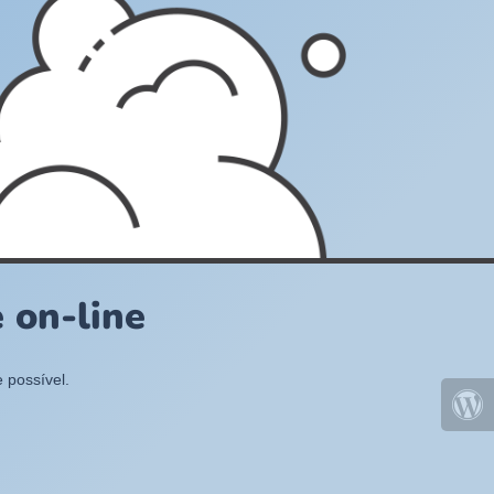
 on-line
 possível.