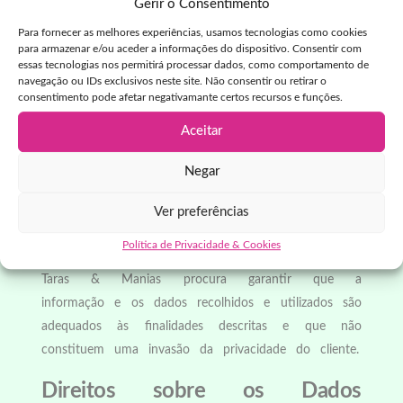
Gerir o Consentimento
Taras & Manias, podemos enviar e-mails e/ou
Para fornecer as melhores experiências, usamos tecnologias como cookies
SMS com comunicações comerciais referentes a
para armazenar e/ou aceder a informações do dispositivo. Consentir com
ofertas, produtos ou campanhas, assim como
essas tecnologias nos permitirá processar dados, como comportamento de
navegação ou IDs exclusivos neste site. Não consentir ou retirar o
conteúdos temáticos.
consentimento pode afetar negativamante certos recursos e funções.
Para efeitos de marketing, a Taras & Manias
Aceitar
poderá considerar e utilizar determinados dados,
como, por exemplo, produtos visualizados, produtos
Negar
na lista de favoritos ou carrinhos abandonados.
As comunicações de marketing são efetuadas
Ver preferências
exclusivamente após e com o consentimento
Política de Privacidade & Cookies
prévio do cliente.
Em todo e qualquer caso, a
Taras & Manias procura garantir que a
informação e os dados recolhidos e utilizados são
adequados às finalidades descritas e que não
constituem uma invasão da privacidade do cliente.
Direitos sobre os Dados