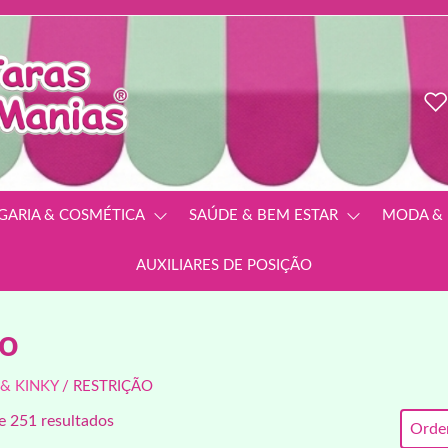
GARIA & COSMÉTICA
SAÚDE & BEM ESTAR
MODA & 
AUXILIARES DE POSIÇÃO
ão
 & KINKY
/ RESTRIÇÃO
e 251 resultados
Orden