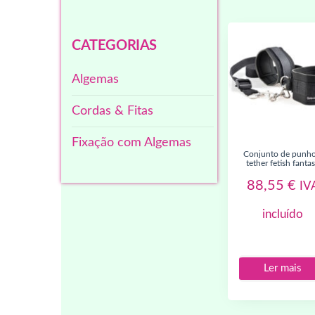
CATEGORIAS
Algemas
Cordas & Fitas
Fixação com Algemas
conjunto de punho e
tether fetish fanta
88,55
€
IV
incluído
Ler mais