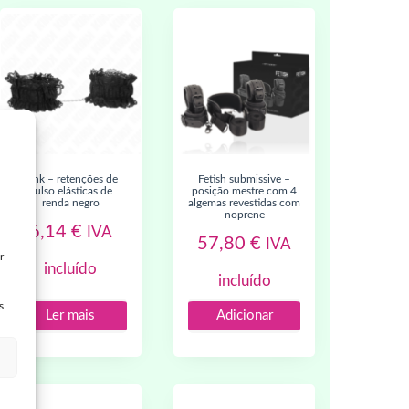
kink – retenções de
fetish submissive –
pulso elásticas de
posição mestre com 4
renda negro
algemas revestidas com
noprene
6,14
€
IVA
57,80
€
IVA
r
incluído
incluído
s.
Ler mais
Adicionar