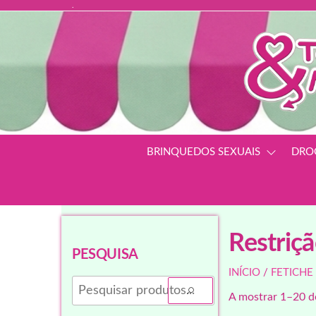
.
BRINQUEDOS SEXUAIS
DRO
Restriç
PESQUISA
INÍCIO
/
FETICHE
A mostrar 1–20 d