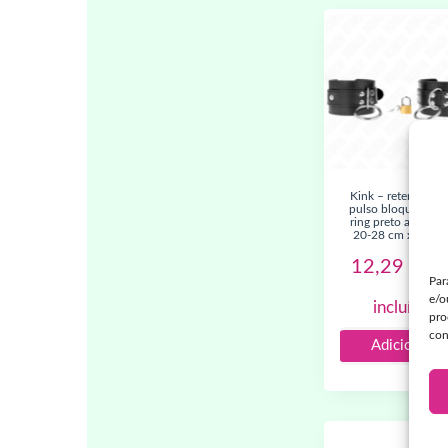
kink – retenções de
pulso bloqueadas 
ring preto ajustáve
20-28 cm x 5,5 c
12,29
€
IV
Par
e/o
incluído
pro
con
Adicionar