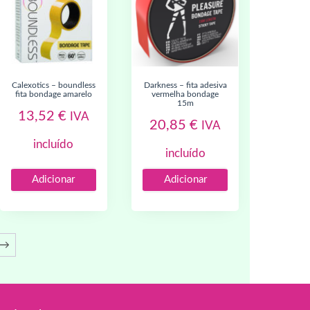
calexotics – boundless
darkness – fita adesiva
fita bondage amarelo
vermelha bondage
15m
13,52
€
IVA
20,85
€
IVA
incluído
incluído
Adicionar
Adicionar
→