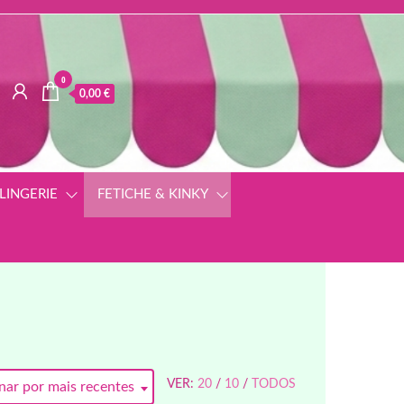
0
0,00 €
LINGERIE
FETICHE & KINKY
VER:
20
/
10
/
TODOS
ar por mais recentes