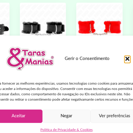
kink – pulso forro
kink – pulso forro
Gerir o Consentimento
o-
peludo preto ajustável
peludo vermelho
is
17-31 cm x 7 cm
ajustável 17-31 cm x 7
m
cm
9,83
€
IVA
9,83
€
A
IVA
a fornecer as melhores experiências, usamos tecnologias como cookies para armazena
incluído
u aceder a informações do dispositivo. Consentir com essas tecnologias nos permitirá
incluído
cessar dados, como comportamento de navegação ou IDs exclusivos neste site. Não
sentir ou retirar o consentimento pode afetar negativamante certos recursos e funçõe
Adicionar
Adicionar
Aceitar
Negar
Ver preferências
Política de Privacidade & Cookies