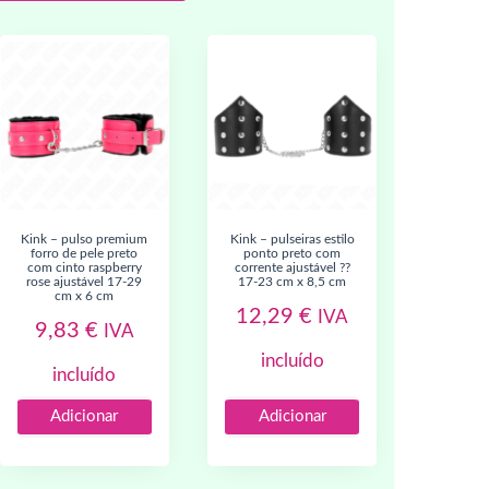
kink – pulso premium
kink – pulseiras estilo
forro de pele preto
ponto preto com
com cinto raspberry
corrente ajustável ??
rose ajustável 17-29
17-23 cm x 8,5 cm
cm x 6 cm
12,29
€
IVA
9,83
€
IVA
incluído
incluído
Adicionar
Adicionar