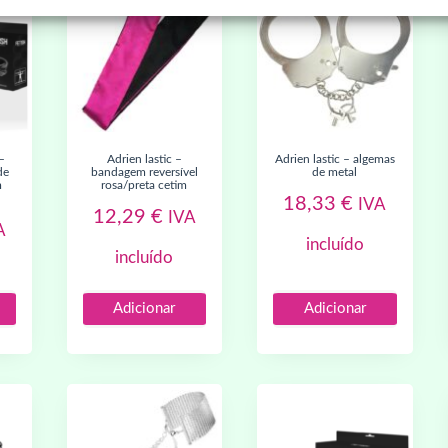
adrien lastic –
adrien lastic – algemas
de
bandagem reversível
de metal
m
rosa/preta cetim
18,33
€
IVA
12,29
€
IVA
A
incluído
incluído
Adicionar
Adicionar