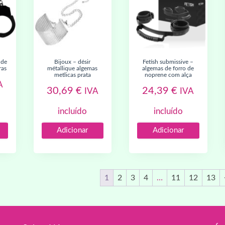
bijoux – désir
fetish submissive –
ras
métallique algemas
algemas de forro de
metlicas prata
noprene com alça
A
30,69
€
24,39
€
IVA
IVA
incluído
incluído
Adicionar
Adicionar
1
2
3
4
…
11
12
13