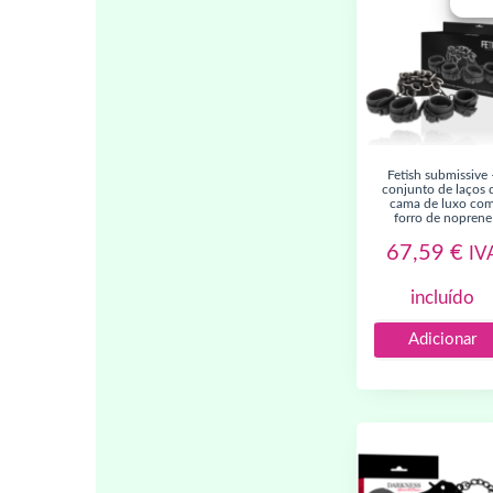
fetish submissive –
conjunto de laços 
cama de luxo co
forro de noprene
67,59
€
IV
incluído
Adicionar