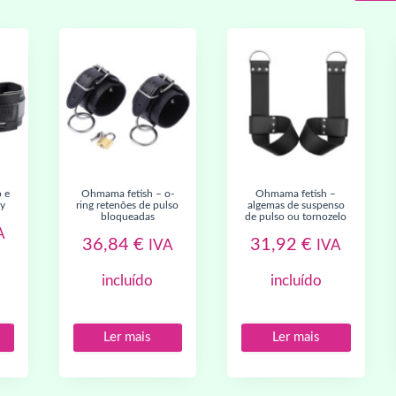
ohmama fetish – o-
ohmama fetish –
sy
ring retenões de pulso
algemas de suspenso
bloqueadas
de pulso ou tornozelo
A
36,84
€
31,92
€
IVA
IVA
incluído
incluído
Ler mais
Ler mais