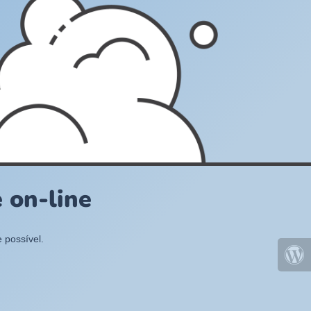
 on-line
 possível.