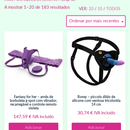
A mostrar 1–20 de 183 resultados
VER:
20
/
10
/
TODOS
Ordenar por mais recentes
fantasy for her – arnês de
romp – piccolo dildo de
borboleta g-spot com vibrador,
silicone com ventosa tricolorida
recarregável e controle remoto
14 cm
violeta
30,74
€
IVA incluído
147,59
€
IVA incluído
Adicionar
Adicionar