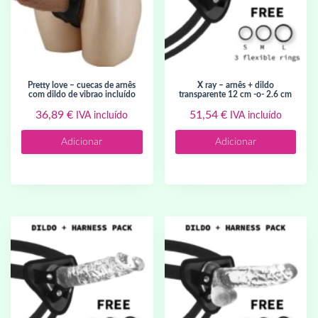
pretty love – cuecas de arnês
x ray – arnês + dildo
com dildo de vibrao incluído
transparente 12 cm -o- 2.6 cm
36,89
€
51,54
€
IVA incluído
IVA incluído
Adicionar
Adicionar