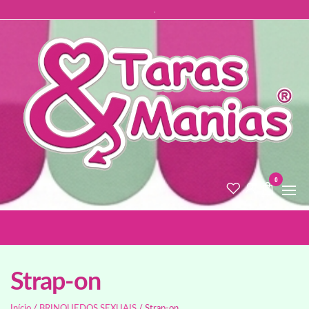
.
0
Strap-on
Início
/
BRINQUEDOS SEXUAIS
/ Strap-on