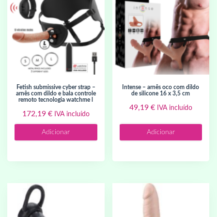
fetish submissive cyber strap –
intense – arnês oco com dildo
arnês com dildo e bala controle
de silicone 16 x 3,5 cm
remoto tecnologia watchme l
49,19
€
IVA incluído
172,19
€
IVA incluído
Adicionar
Adicionar