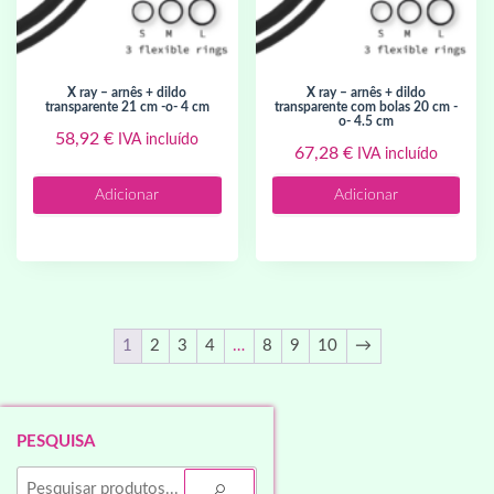
x ray – arnês + dildo
x ray – arnês + dildo
transparente 21 cm -o- 4 cm
transparente com bolas 20 cm -
o- 4.5 cm
58,92
€
IVA incluído
67,28
€
IVA incluído
Adicionar
Adicionar
1
2
3
4
…
8
9
10
→
PESQUISA